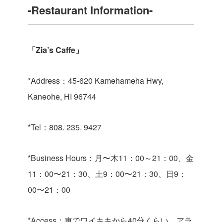
-Restaurant Information-
「Zia’s Caffe」
*Address
：45-620 Kamehameha Hwy,
Kaneohe, HI 96744
*Tel
：808. 235. 9427
*Business Hours
：月〜木11
：0
0
～21
：
00、金
11：00〜21：30、土9：00〜21：30、日9：
00〜21：00
*Access
：車でワイキキから
40
分くらい、アラ