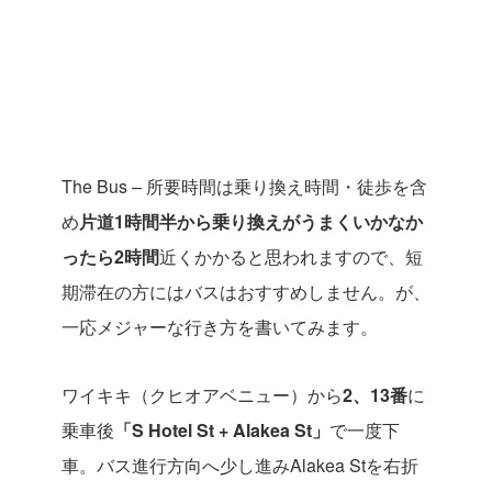
The Bus –
所要時間は乗り換え時間・徒歩を含
め
片道1時間半から乗り換えがうまくいかなか
ったら2
時間
近く
かかると思われますので、
短
期滞在の方にはバスはおすすめしません。が、
一応メジャーな行き方を書いてみます。
ワイキキ（クヒオアベニュー）から
2
、
13
番
に
乗車後
「
S Hotel St + Alakea St
」
で一度下
車。バス進行方向へ少し進み
Alakea St
を右折