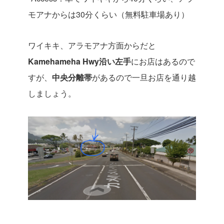
モアナからは
30
分くらい（無料駐車場あり）
ワイキキ、アラモアナ方面からだと
Kamehameha Hwy沿い左手
にお店はあるので
すが、
中央分離帯
があるので一旦お店を通り越
しましょう。