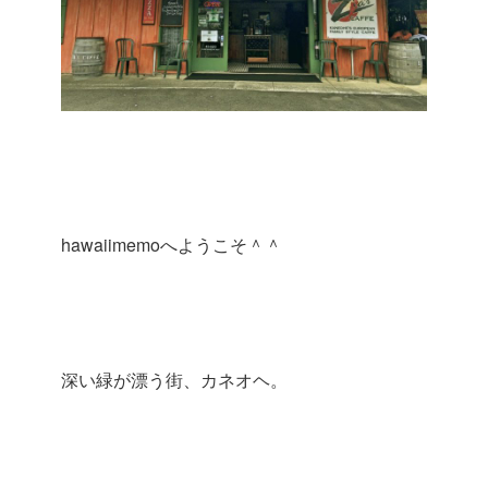
hawaiimemoへようこそ＾＾
深い緑が漂う街、カネオヘ。