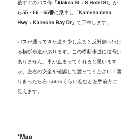
後すぐのバス停
「
Alakea St + S Hotel St
」
か
ら
55
・
56
・
65
番
に乗車し
「Kamehameha
Hwy + Kaneohe Bay Dr
」
で下車します。
バスが通ってきた道を少し戻ると反対側へ行け
る横断歩道があります。この横断歩道に信号は
ありません。車が止まってくれると思います
が、左右の安全を確認して渡ってください！渡
りきったら右へ50ｍくらい進むと左手前方に
見えます。
*Map