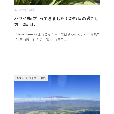
2017年05月23日
ハワイ島に行ってきました！2泊3日の過ごし
方、2日目。
hawaiimemoへようこそ＾＾ ではさっそく、ハワイ島2
泊3日の過ごし方第二弾！ 1日目
...
カフェ
/
レストラン
/
観光