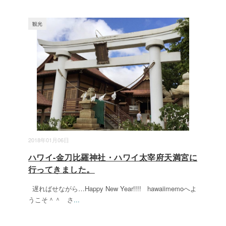
観光
2018年01月06日
ハワイ-金刀比羅神社・ハワイ太宰府天満宮に
行ってきました。
遅ればせながら…Happy New Year!!!! hawaiimemoへよ
うこそ＾＾ さ
...