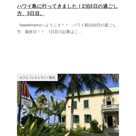
ハワイ島に行ってきました！2泊3日の過ごし
方、3日目。
hawaiimemoへようこそ＾＾ ハワイ島2泊3日の過ごし
方、最終日！！ 1日目の記事はこ
...
カフェ
/
レストラン
/
観光