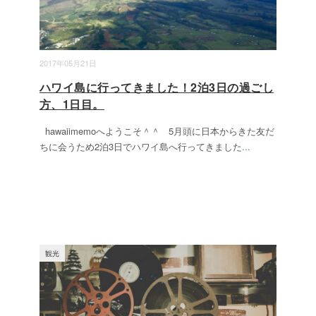
2017年05月21日
ハワイ島に行ってきました！2泊3日の過ごし
方、1日目。
hawaiimemoへようこそ＾＾ 5月頭に日本からきた友だ
ちに会うため2泊3日でハワイ島へ行ってきました
...
観光