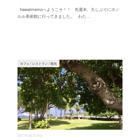
hawaiimemoへようこそ＾＾ 先週末、久しぶりにホノ
ルル美術館に行ってきました。 わた
...
カフェ
/
レストラン
/
観光
2017年05月24日