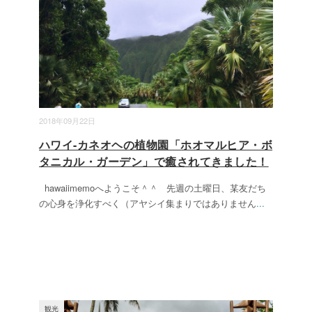
2018年09月22日
ハワイ-カネオヘの植物園「ホオマルヒア・ボ
タニカル・ガーデン」で癒されてきました！
hawaiimemoへようこそ＾＾ 先週の土曜日、某友だち
の心身を浄化すべく（アヤシイ集まりではありません
...
観光