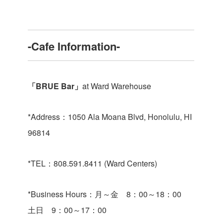
-Cafe Information-
「
BRUE Bar
」
at Ward Warehouse
*Address
：
1050 Ala Moana Blvd, Honolulu, HI
96814
*TEL
：
808.591.8411 (Ward Centers)
*Business Hours
：月～金
8
：
00
～
18
：
00
土日
9
：
00
～
17
：
00