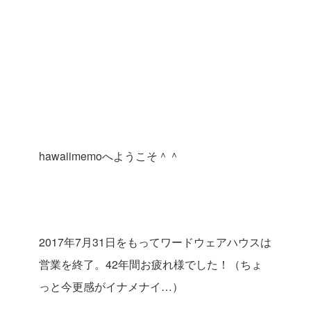
hawaiimemo
へようこそ＾＾
2017
年
7
月
31
日をもってワードウェアハウスは
営業を終了。
42
年間お疲れ様でした！（ちょ
っと今更感がイナメナイ
…
）