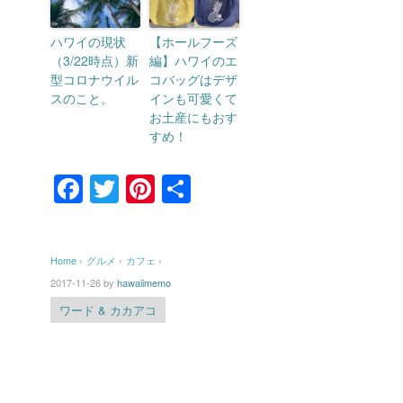
ハワイの現状
【ホールフーズ
（3/22時点）新
編】ハワイのエ
型コロナウイル
コバッグはデザ
スのこと。
インも可愛くて
お土産にもおす
すめ！
F
T
Pi
共
a
wi
nt
有
c
tt
er
Home
›
グルメ
›
カフェ
›
e
er
e
2017-11-26
by
hawaiimemo
b
st
ワード & カカアコ
o
o
k