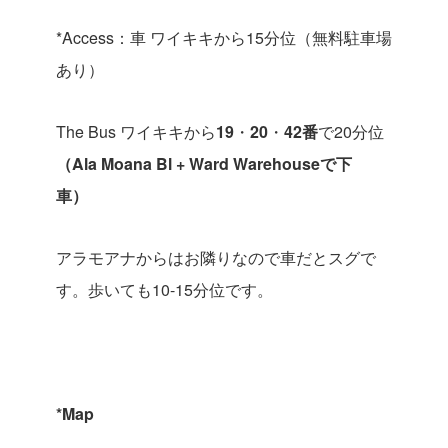
*Access
：車
ワイキキから
15
分位（無料駐車場
あり）
The Bus
ワイキキから
19
・
20
・
42
番
で
20
分位
（
Ala Moana Bl + Ward Warehouse
で下
車）
アラモアナからはお隣りなので車だとスグで
す。歩いても
10-15
分位です。
*Map