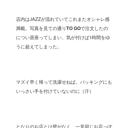
店内は
JAZZ
が流れていてこれまたオシャレ感
満載。写真を見ての通り
TO GO
で注文したの
につい居座ってしまい、気が付けば
1
時間をゆ
うに超えてしまった。
マズイ早く帰って洗濯せねば。パッキングにも
いっさい手を付けていないのに（汗）
となりのお店とは壁がなく、一見同じお店っぽ