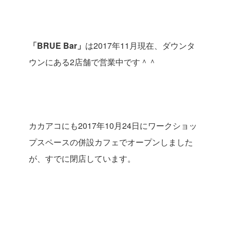
「
BRUE Bar
」
は
2017
年
11
月現在、ダウンタ
ウンにある
2
店舗で営業中です＾＾
カカアコにも
2017
年
10
月
24
日にワークショッ
プスペースの併設カフェでオープンしました
が、すでに閉店しています。