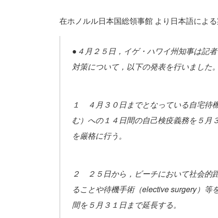
在ホノルル日本国総領事館 より日本語によ
●４月２５日，イゲ・ハワイ州知事は記
対策について，以下の発表を行いました
１ ４月３０日までとなっている自宅待
む）への１４日間の自己検疫義務を５月
を厳格に行う。
２ ２５日から，ビーチにおいて社会的
ることや待機手術（elective surg
間を５月３１日まで延長する。