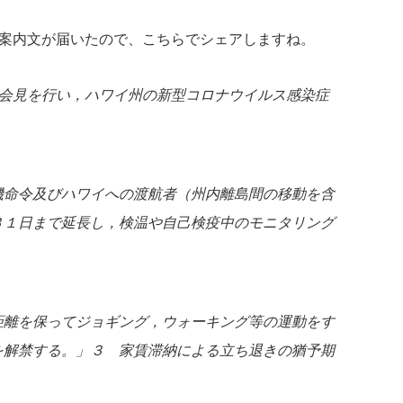
る案内文が届いたので、こちらでシェアしますね。
者会見を行い，ハワイ州の新型コロナウイルス感染症
。
機命令及びハワイへの渡航者（州内離島間の移動を含
３１日まで延長し，検温や自己検疫中のモニタリング
距離を保ってジョギング，ウォーキング等の運動をす
ery）等を解禁する。」３ 家賃滞納による立ち退きの猶予期