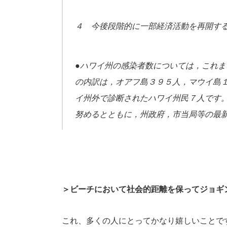
４ 今後段階的に一部経済活動を再開す
●ハワイ州の感染者数については，これ
の内訳は，オアフ島３９５人，マウイ島
イ州外で診断されたハワイ州民７人です
努めるとともに，州政府，市当局等の最
＞ビーチにおいて社会的距離を保ってジョギ
これ、多くの人にとってかなり嬉しいことで